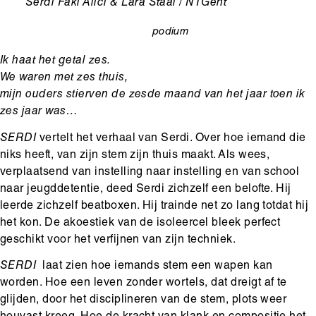
Ondertitel
Serdi Faki Alici & Lara Staal / NTGent
podium
categorie
Ik haat het getal zes.
We waren met zes thuis,
mijn ouders stierven de zesde maand van het jaar toen ik
zes jaar was…
SERDI
vertelt het verhaal van Serdi. Over hoe iemand die
niks heeft, van zijn stem zijn thuis maakt. Als wees,
verplaatsend van instelling naar instelling en van school
naar jeugddetentie, deed Serdi zichzelf een belofte. Hij
leerde zichzelf beatboxen. Hij trainde net zo lang totdat hij
het kon. De akoestiek van de isoleercel bleek perfect
geschikt voor het verfijnen van zijn techniek.
SERDI
laat zien hoe iemands stem een wapen kan
worden. Hoe een leven zonder wortels, dat dreigt af te
glijden, door het disciplineren van de stem, plots weer