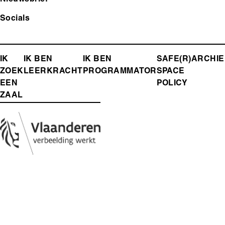
Nieuwsbrief
Socials
FOOTER-
IK
IK BEN
IK BEN
SAFE(R)
ARCHIE
ZOEK
LEERKRACHT
PROGRAMMATOR
SPACE
MENU
EEN
POLICY
ZAAL
Media
Afbeelding