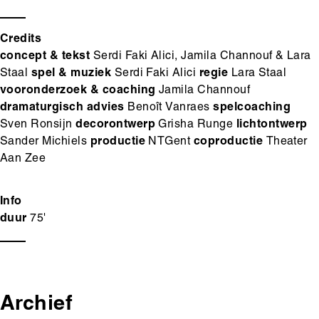
Credits
concept & tekst
Serdi Faki Alici, Jamila Channouf & Lara
Staal
spel & muziek
Serdi Faki Alici
regie
Lara Staal
vooronderzoek & coaching
Jamila Channouf
dramaturgisch advies
Benoît Vanraes
spelcoaching
Sven Ronsijn
decorontwerp
Grisha Runge
lichtontwerp
Sander Michiels
productie
NTGent
coproductie
Theater
Aan Zee
Info
duur
75'
Archief