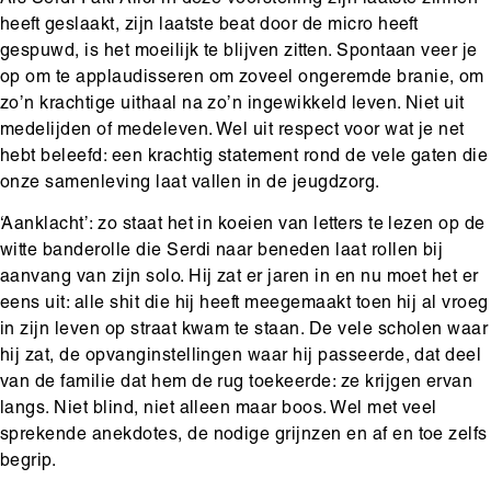
Als Serdi Faki Alici in deze voorstelling zijn laatste zinnen
heeft geslaakt, zijn laatste beat door de micro heeft
gespuwd, is het moeilijk te blijven zitten. Spontaan veer je
op om te applaudisseren om zoveel ongeremde branie, om
zo’n krachtige uithaal na zo’n ingewikkeld leven. Niet uit
medelijden of medeleven. Wel uit respect voor wat je net
hebt beleefd: een krachtig statement rond de vele gaten die
onze samenleving laat vallen in de jeugdzorg.
‘Aanklacht’: zo staat het in koeien van letters te lezen op de
witte banderolle die Serdi naar beneden laat rollen bij
aanvang van zijn solo. Hij zat er jaren in en nu moet het er
eens uit: alle shit die hij heeft meegemaakt toen hij al vroeg
in zijn leven op straat kwam te staan. De vele scholen waar
hij zat, de opvanginstellingen waar hij passeerde, dat deel
van de familie dat hem de rug toekeerde: ze krijgen ervan
langs. Niet blind, niet alleen maar boos. Wel met veel
sprekende anekdotes, de nodige grijnzen en af en toe zelfs
begrip.