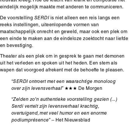
houvast kreeg. Hoe de kracht van klank en compositie het
eindelijk mogelijk maakte met anderen te communiceren.
De voorstelling
SERDI
is niet alleen een reis langs een
reeks instellingen, uiteenlopende vormen van
maatschappelijk onrecht en geweld, maar ook een plek om
een einde te maken aan de eindeloze zoektocht naar liefde
en bevestiging.
Theater als een plek om in gesprek te gaan met demonen
uit het verleden en spoken uit het heden. Een stem als
wapen dat voorgoed afrekent met de behoefte te pleasen.
“
SERDI ontroert met een waarachtige monoloog
over zijn levensverhaal
”
★★★ De Morgen
“
Zelden zo'n authentieke voorstelling gezien (...)
Serdi vertelt zijn levensverhaal krachtig,
overtuigend, met veel humor en een enorme
podiumprésence
” – Het Nieuwsblad