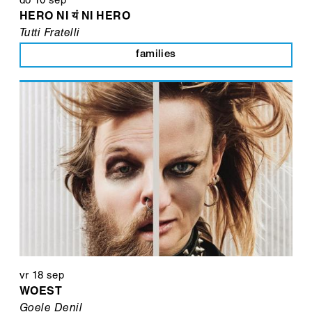
do 10 sep
HERO NI यं NI HERO
Tutti Fratelli
families
vr 18 sep
WOEST
Goele Denil