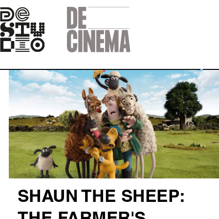
Skip
to
main
navigation
Afbeelding
SHAUN THE SHEEP: