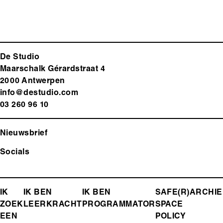
De Studio
Maarschalk Gérardstraat 4
2000 Antwerp
en
info@destudio.com
03 260 96 10
Nieuwsbrief
Socials
FOOTER-
IK
IK BEN
IK BEN
SAFE(R)
ARCHIE
ZOEK
LEERKRACHT
PROGRAMMATOR
SPACE
MENU
EEN
POLICY