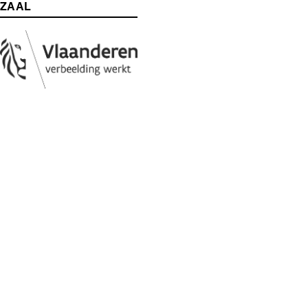
ZAAL
Media
Afbeelding