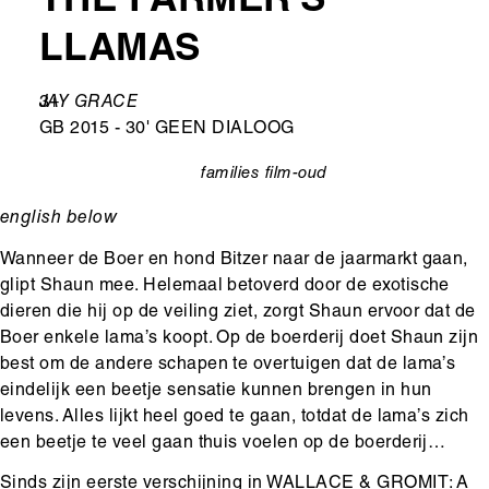
THE FARMER'S
LLAMAS
Leeftijd
3+
Ondertitel
JAY GRACE
GB 2015 - 30' GEEN DIALOOG
families
film-oud
categorie
english below
Wanneer de Boer en hond Bitzer naar de jaarmarkt gaan,
glipt Shaun mee. Helemaal betoverd door de exotische
dieren die hij op de veiling ziet, zorgt Shaun ervoor dat de
Boer enkele lama’s koopt. Op de boerderij doet Shaun zijn
best om de andere schapen te overtuigen dat de lama’s
eindelijk een beetje sensatie kunnen brengen in hun
levens. Alles lijkt heel goed te gaan, totdat de lama’s zich
een beetje te veel gaan thuis voelen op de boerderij…
Sinds zijn eerste verschijning in WALLACE & GROMIT: A