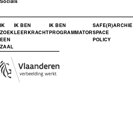
Socials
FOOTER-
IK
IK BEN
IK BEN
SAFE(R)
ARCHIE
ZOEK
LEERKRACHT
PROGRAMMATOR
SPACE
MENU
EEN
POLICY
ZAAL
Media
Afbeelding