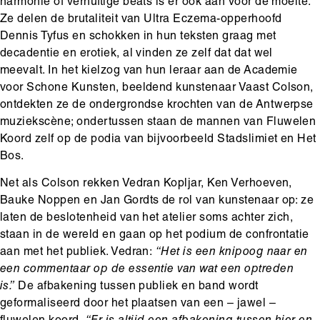
harmonie of vernuftige beats is er ook aan voor de moeite.
Ze delen de brutaliteit van Ultra Eczema-opperhoofd
Dennis Tyfus en schokken in hun teksten graag met
decadentie en erotiek, al vinden ze zelf dat dat wel
meevalt. In het kielzog van hun leraar aan de Academie
voor Schone Kunsten, beeldend kunstenaar Vaast Colson,
ontdekten ze de ondergrondse krochten van de Antwerpse
muziekscène; ondertussen staan de mannen van Fluwelen
Koord zelf op de podia van bijvoorbeeld Stadslimiet en Het
Bos.
Net als Colson rekken Vedran Kopljar, Ken Verhoeven,
Bauke Noppen en Jan Gordts de rol van kunstenaar op: ze
laten de beslotenheid van het atelier soms achter zich,
staan in de wereld en gaan op het podium de confrontatie
aan met het publiek. Vedran:
“Het is een knipoog naar en
een commentaar op de essentie van wat een optreden
is.”
De afbakening tussen publiek en band wordt
geformaliseerd door het plaatsen van een – jawel –