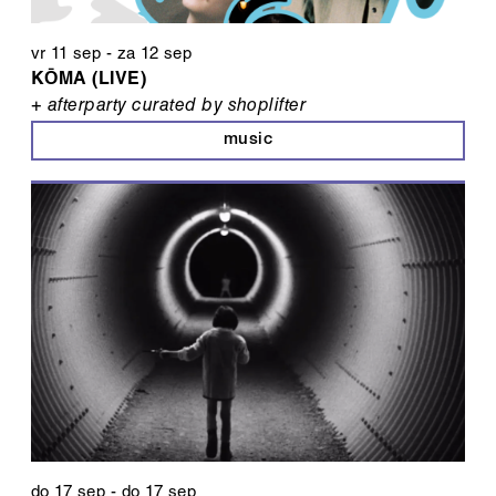
vr 11 sep
-
za 12 sep
KŌMA (LIVE)
+ afterparty curated by shoplifter
music
do 17 sep
-
do 17 sep