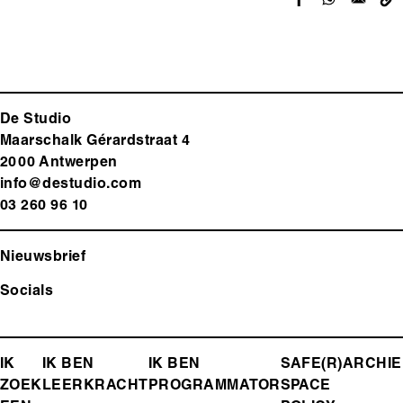
De Studio
Maarschalk Gérardstraat 4
2000 Antwerp
en
info@destudio.com
03 260 96 10
Nieuwsbrief
Socials
FOOTER-
IK
IK BEN
IK BEN
SAFE(R)
ARCHIE
ZOEK
LEERKRACHT
PROGRAMMATOR
SPACE