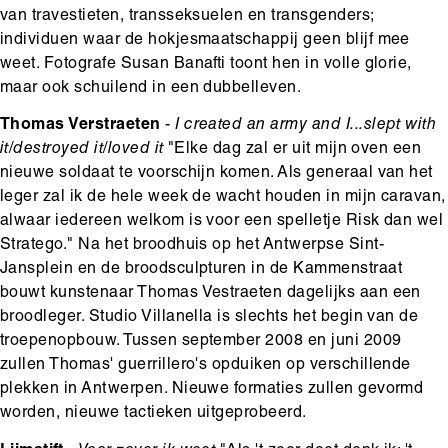
van travestieten, transseksuelen en transgenders;
individuen waar de hokjesmaatschappij geen blijf mee
weet. Fotografe Susan Banafti toont hen in volle glorie,
maar ook schuilend in een dubbelleven.
Thomas Verstraeten
-
I created an army and I...slept with
it/destroyed it/loved it
"Elke dag zal er uit mijn oven een
nieuwe soldaat te voorschijn komen. Als generaal van het
leger zal ik de hele week de wacht houden in mijn caravan,
alwaar iedereen welkom is voor een spelletje Risk dan wel
Stratego." Na het broodhuis op het Antwerpse Sint-
Jansplein en de broodsculpturen in de Kammenstraat
bouwt kunstenaar Thomas Vestraeten dagelijks aan een
broodleger. Studio Villanella is slechts het begin van de
troepenopbouw. Tussen september 2008 en juni 2009
zullen Thomas' guerrillero's opduiken op verschillende
plekken in Antwerpen. Nieuwe formaties zullen gevormd
worden, nieuwe tactieken uitgeprobeerd.