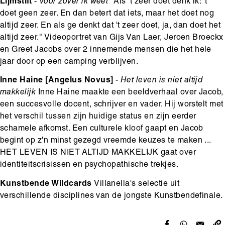
Lijmstift
-
Voor zover ik weet
"Als 't zeer doet denk ik: 't
doet geen zeer. En dan betert dat iets, maar het doet nog
altijd zeer. En als ge denkt dat 't zeer doet, ja, dan doet het
altijd zeer." Videoportret van Gijs Van Laer, Jeroen Broeckx
en Greet Jacobs over 2 innemende mensen die het hele
jaar door op een camping verblijven.
Inne Haine [Angelus Novus]
-
Het leven is niet altijd
makkelijk
Inne Haine maakte een beeldverhaal over Jacob,
een succesvolle docent, schrijver en vader. Hij worstelt met
het verschil tussen zijn huidige status en zijn eerder
schamele afkomst. Een culturele kloof gaapt en Jacob
begint op z'n minst gezegd vreemde keuzes te maken ...
HET LEVEN IS NIET ALTIJD MAKKELIJK gaat over
identiteitscrisissen en psychopathische trekjes.
Kunstbende Wildcards
Villanella's selectie uit
verschillende disciplines van de jongste Kunstbendefinale.