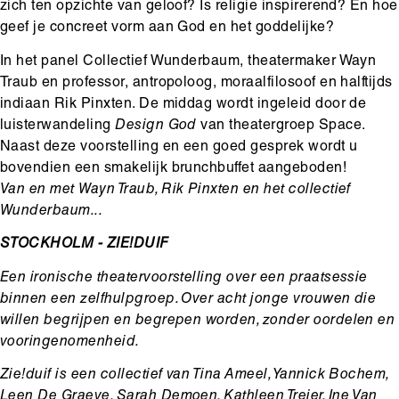
zich ten opzichte van geloof? Is religie inspirerend? En hoe
geef je concreet vorm aan God en het goddelijke?
In het panel Collectief Wunderbaum, theatermaker Wayn
Traub en professor, antropoloog, moraalfilosoof en halftijds
indiaan Rik Pinxten. De middag wordt ingeleid door de
luisterwandeling
Design God
van theatergroep Space.
Naast deze voorstelling en een goed gesprek wordt u
bovendien een smakelijk brunchbuffet aangeboden!
Van en met Wayn Traub, Rik Pinxten en het collectief
Wunderbaum...
STOCKHOLM - ZIE!DUIF
Een ironische theatervoorstelling over een praatsessie
binnen een zelfhulpgroep. Over acht jonge vrouwen die
willen begrijpen en begrepen worden, zonder oordelen en
vooringenomenheid.
Zie!duif is een collectief van Tina Ameel, Yannick Bochem,
Leen De Graeve, Sarah Demoen, Kathleen Treier, Ine Van