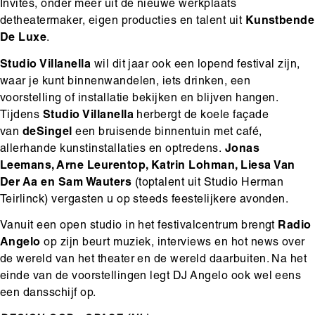
Invités, onder meer uit de nieuwe werkplaats
detheatermaker, eigen producties en talent uit
Kunstbende
De Luxe
.
Studio Villanella
wil dit jaar ook een lopend festival zijn,
waar je kunt binnenwandelen, iets drinken, een
voorstelling of installatie bekijken en blijven hangen.
Tijdens
Studio Villanella
herbergt de koele façade
van
deSingel
een bruisende binnentuin met café,
allerhande kunstinstallaties en optredens.
Jonas
Leemans, Arne Leurentop, Katrin Lohman, Liesa Van
Der Aa en Sam Wauters
(toptalent uit Studio Herman
Teirlinck) vergasten u op steeds feestelijkere avonden.
Vanuit een open studio in het festivalcentrum brengt
Radio
Angelo
op zijn beurt muziek, interviews en hot news over
de wereld van het theater en de wereld daarbuiten. Na het
einde van de voorstellingen legt DJ Angelo ook wel eens
een dansschijf op.