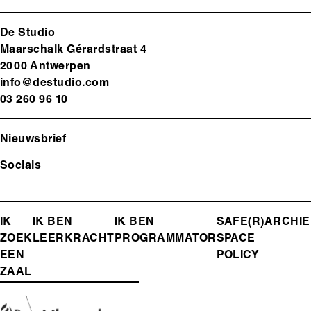
De Studio
Maarschalk Gérardstraat 4
2000 Antwerp
en
info@destudio.com
03 260 96 10
Nieuwsbrief
Socials
FOOTER-
IK
IK BEN
IK BEN
SAFE(R)
ARCHIE
ZOEK
LEERKRACHT
PROGRAMMATOR
SPACE
MENU
EEN
POLICY
ZAAL
Media
Afbeelding