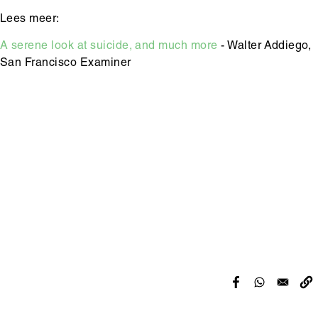
Lees meer:
A serene look at suicide, and much more
- Walter Addiego,
San Francisco Examiner
Hoofdinhoud
Media
content