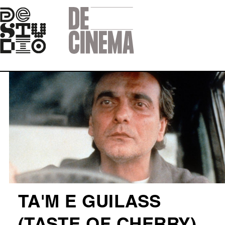
Skip
to
main
navigation
Afbeelding
TA'M E GUILASS