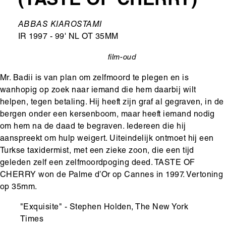
(TASTE OF CHERRY)
Ondertitel
ABBAS KIAROSTAMI
IR 1997 - 99' NL OT 35MM
film-oud
categorie
Mr. Badii is van plan om zelfmoord te plegen en is
wanhopig op zoek naar iemand die hem daarbij wilt
helpen, tegen betaling. Hij heeft zijn graf al gegraven, in de
bergen onder een kersenboom, maar heeft iemand nodig
om hem na de daad te begraven. Iedereen die hij
aanspreekt om hulp weigert. Uiteindelijk ontmoet hij een
Turkse taxidermist, met een zieke zoon, die een tijd
geleden zelf een zelfmoordpoging deed. TASTE OF
CHERRY won de Palme d’Or op Cannes in 1997. Vertoning
op 35mm.
"Exquisite" - Stephen Holden, The New York
Times