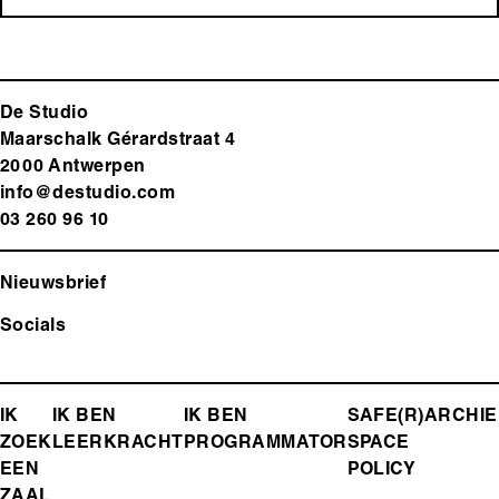
De Studio
Maarschalk Gérardstraat 4
2000 Antwerp
en
info@destudio.com
03 260 96 10
Nieuwsbrief
Socials
FOOTER-
IK
IK BEN
IK BEN
SAFE(R)
ARCHIE
ZOEK
LEERKRACHT
PROGRAMMATOR
SPACE
MENU
EEN
POLICY
ZAAL