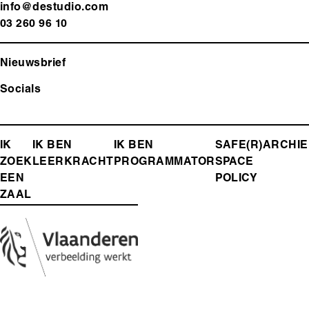
info@destudio.com
03 260 96 10
Nieuwsbrief
Socials
FOOTER-
IK
IK BEN
IK BEN
SAFE(R)
ARCHIE
ZOEK
LEERKRACHT
PROGRAMMATOR
SPACE
MENU
EEN
POLICY
ZAAL
Media
Afbeelding