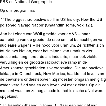
PBS en National Geographic.
Op ons programma:
* ‘The biggest radioactive spill in US history: How the US
poisoned Navajo Nation’ (Shaandiin Tome, Vox. 12’).
Aan het einde van WOII groeide voor de VS – naar
aanleiding van de groeiende race om het bemachtigen van
nucleaire wapens – de nood voor uranium. Ze richtten zich
tot Najavo Nation, waar het mijnen van uranium vier
deccennia lang floreerde als industrie, maar ook ziekte,
vervuiling en de grootste radioactieve ramp in de
Amerikaanse geschiedenis veroorzaakte. Die radioactieve
lekkage in Church rock, New Mexico, haalde het leven van
de bewoners ondersteboven. Zij moesten omgaan met giftig
water, vergiftigd vee en een leven vol met ziektes. Op dit
moment wachten ze nog steeds tot het toxische afval wordt
opgekuist.
* 'In Beauty' (Shaandiin Tome, 1'. Naar een gedicht van