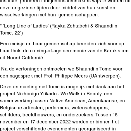
Institute, proberen Indigenous filmmakers wijs te worden uit
deze ongeziene tijden door middel van hun kunst en
wisselwerkingen met hun gemeenschappen.
* ‘Long Line of Ladies’ (Rayka Zehtabchi & Shaandiin
Tome, 22’)
Een meisje en haar gemeenschap bereiden zich voor op
haar Ihuk, de coming-of-age ceremonie van de Karuk stam
uit Noord Californië.
Na de vertoningen ontmoeten we Shaandiin Tome voor
een nagesprek met Prof. Philippe Meers (UAntwerpen).
Deze ontmoeting met Tome is mogelijk met dank aan het
project Nizhónígo Yííkado - We Walk in Beauty, een
samenwerking tussen Native American, Amerikaanse, en
Belgische artiesten, performers, wetenschappers,
schilders, beeldhouwers, en onderzoekers. Tussen 18
november en 17 december 2022 worden er binnen het
project verschillende evenementen georganiseerd in