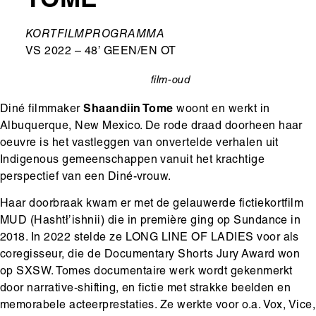
TOME
Ondertitel
KORTFILMPROGRAMMA
VS 2022 – 48’ GEEN/EN OT
film-oud
categorie
Diné filmmaker
Shaandiin Tome
woont en werkt in
Albuquerque, New Mexico. De rode draad doorheen haar
oeuvre is het vastleggen van onvertelde verhalen uit
Indigenous gemeenschappen vanuit het krachtige
perspectief van een Diné-vrouw.
Haar doorbraak kwam er met de gelauwerde fictiekortfilm
MUD (Hashtł’ishnii) die in première ging op Sundance in
2018. In 2022 stelde ze LONG LINE OF LADIES voor als
coregisseur, die de Documentary Shorts Jury Award won
op SXSW. Tomes documentaire werk wordt gekenmerkt
door narrative-shifting, en fictie met strakke beelden en
memorabele acteerprestaties. Ze werkte voor o.a. Vox, Vice,