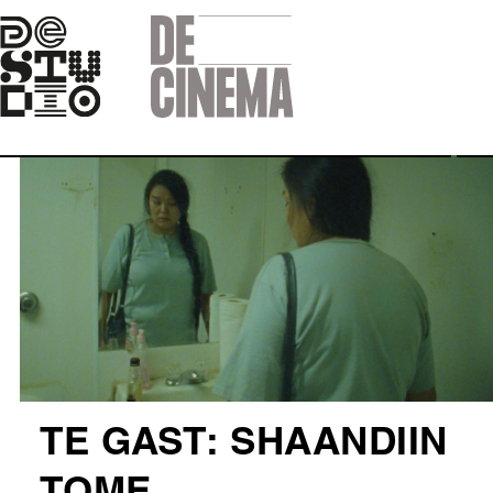
Skip
to
main
navigation
Afbeelding
TE GAST: SHAANDIIN