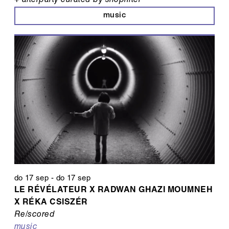
+ afterparty curated by shoplifter
music
do 17 sep
-
do 17 sep
LE RÉVÉLATEUR X RADWAN GHAZI MOUMNEH
X RÉKA CSISZÉR
Re/scored
music