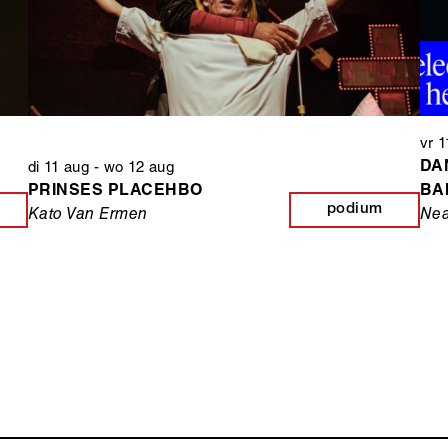
vr 
DA
di 11 aug
-
wo 12 aug
PRINSES PLACEHBO
BA
podium
Kato Van Ermen
Nea