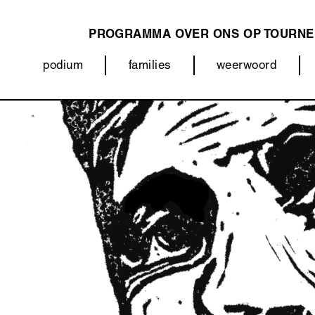
PROGRAMMA
OVER ONS
OP TOURNE
MAIN
podium
families
weerwoord
NAVIGATION
Categorieën
Afbeelding
(menu)