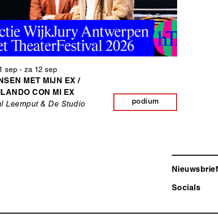
11 sep
-
za 12 sep
NSEN MET MIJN EX /
ILANDO CON MI EX
podium
l Leemput & De Studio
Nieuwsbrief
Socials