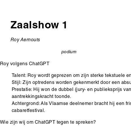
Zaalshow 1
Ondertitel
Roy Aernouts
podium
categorie
Roy volgens ChatGPT
Talent: Roy wordt geprezen om zijn sterke tekstuele en
Stijl: Zijn optredens worden gekenmerkt door een absur
Prestatie: Hij won de dubbel (jury- en publieksprijs va
aantrekkingskracht toonde.
Achtergrond: Als Vlaamse deelnemer bracht hij een fri
cabaretfestival.
Wie zijn wij om ChatGPT tegen te spreken?