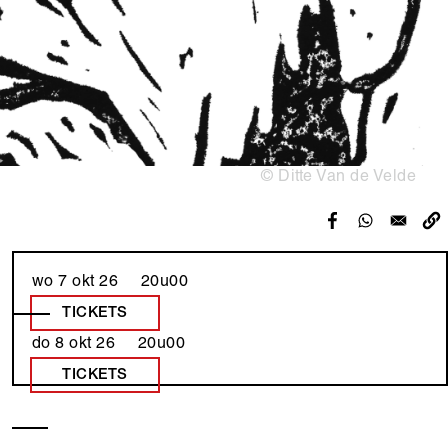
© Ditte Van de Velde
wo 7 okt 26 20u00
TICKETS
do 8 okt 26 20u00
TICKETS