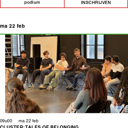
podium
INSCHRIJVEN
ma 22 feb
09u00 ma 22 feb
CLUSTER: TALES OF BELONGING