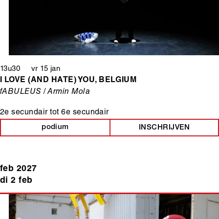
13u30 vr 15 jan
I LOVE (AND HATE) YOU, BELGIUM
fABULEUS / Armin Mola
2e secundair
tot
6e secundair
podium
INSCHRIJVEN
feb 2027
di 2 feb