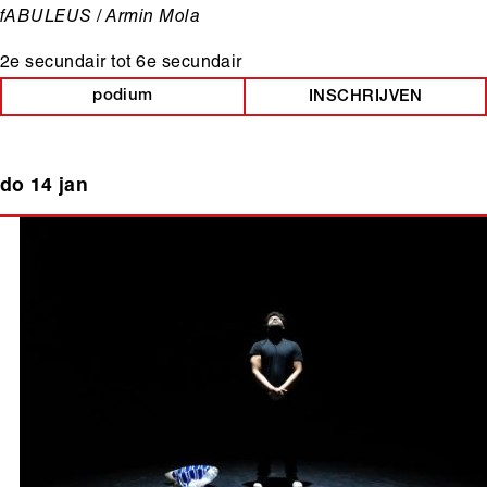
fABULEUS / Armin Mola
2e secundair
tot
6e secundair
podium
INSCHRIJVEN
do 14 jan