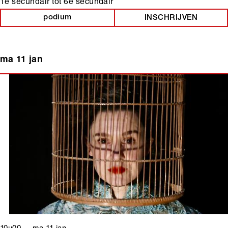
1e secundair
tot
6e secundair
podium
INSCHRIJVEN
ma 11 jan