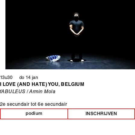
13u30 do 14 jan
I LOVE (AND HATE) YOU, BELGIUM
fABULEUS / Armin Mola
2e secundair
tot
6e secundair
podium
INSCHRIJVEN