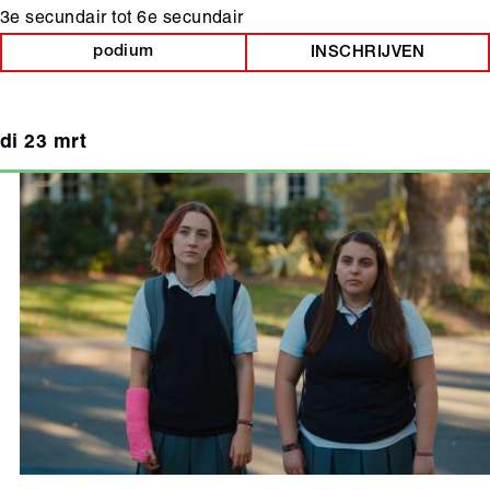
3e secundair
tot
6e secundair
podium
INSCHRIJVEN
di 23 mrt