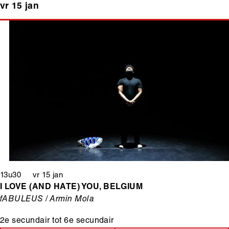
vr 15 jan
13u30 vr 15 jan
I LOVE (AND HATE) YOU, BELGIUM
fABULEUS / Armin Mola
2e secundair
tot
6e secundair