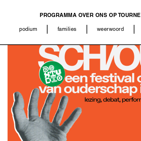
PROGRAMMA
OVER ONS
OP TOURNE
MAIN
podium
families
weerwoord
NAVIGATION
Categorieën
Afbeelding
(menu)