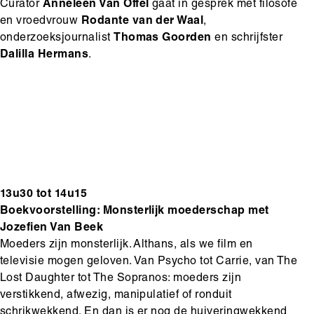
Curator
Anneleen Van Offel
gaat in gesprek met filosofe
en vroedvrouw
Rodante van der Waal
,
onderzoeksjournalist
Thomas Goorden
en schrijfster
Dalilla Hermans
.
13u30 tot 14u15
Boekvoorstelling: Monsterlijk moederschap met
Jozefien Van Beek
Moeders zijn monsterlijk. Althans, als we film en
televisie mogen geloven. Van Psycho tot Carrie, van The
Lost Daughter tot The Sopranos: moeders zijn
verstikkend, afwezig, manipulatief of ronduit
schrikwekkend. En dan is er nog de huiveringwekkend