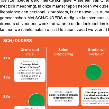
Toen ze moeder werd, merkte schrijfster Anneleen Van Offel 
met zich meebrengt. In onze maatschappij hebben we ouder
lifebalance een persoonlijk probleem, is er nauwelijks ruim
gemeenschap. Met SCH/OUDERS nodigt ze kunstenaars, schr
dromers uit voor een weekend waarop oude denkbeelden k
kunnen we ruimte maken om stil te staan, zodat we vooruit