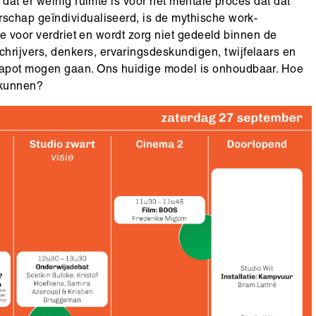
dat er weinig ruimte is voor het mentale proces dat dat
schap geïndividualiseerd, is de mythische work-
te voor verdriet en wordt zorg niet gedeeld binnen de
ijvers, denkers, ervaringsdeskundigen, twijfelaars en
apot mogen gaan. Ons huidige model is onhoudbaar. Hoe
 kunnen?