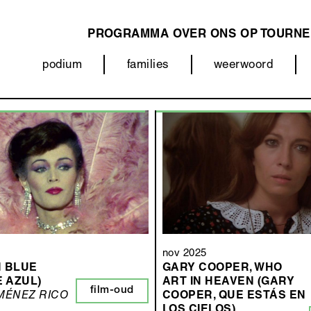
PROGRAMMA
OVER ONS
OP TOURNE
MAIN
podium
families
weerwoord
NAVIGATION
Categorieën
(menu)
nov 2025
N BLUE
GARY COOPER, WHO
E AZUL)
ART IN HEAVEN (GARY
film-oud
MÉNEZ RICO
COOPER, QUE ESTÁS EN
LOS CIELOS)