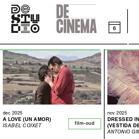
Skip
to
main
navigation
6
dec 2025
nov 2025
A LOVE (UN AMOR)
DRESSED I
film-oud
ISABEL COIXET
(VESTIDA D
ANTONIO GI